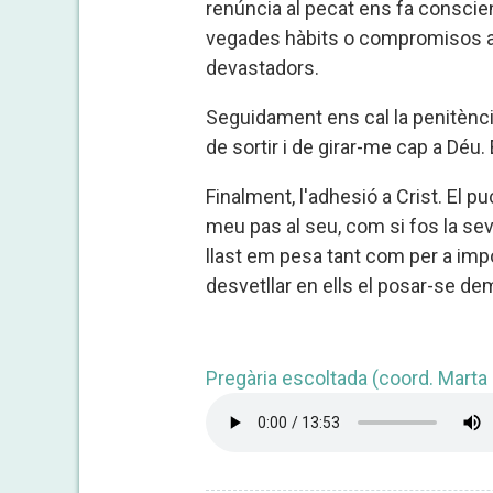
renúncia al pecat ens fa conscie
vegades hàbits o compromisos adq
devastadors.
Seguidament ens cal la penitènci
de sortir i de girar-me cap a Déu
Finalment, l'adhesió a Crist. El p
meu pas al seu, com si fos la seva
llast em pesa tant com per a impo
desvetllar en ells el posar-se de
Pregària escoltada (coord. Marta