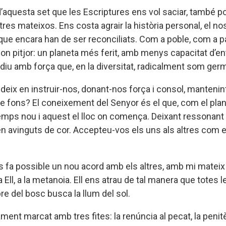
’aquesta set que les Escriptures ens vol saciar, també 
res mateixos. Ens costa agrair la història personal, el
que encara han de ser reconciliats. Com a poble, com a p
 pitjor: un planeta més ferit, amb menys capacitat d’en
ue diu amb força que, en la diversitat, radicalment som ger
sudeix en instruir-nos, donant-nos força i consol, mantenin
de fons? El coneixement del Senyor és el que, com el plan
temps nou i aquest el lloc on comença. Deixant ressonant 
n avinguts de cor. Accepteu-vos els uns als altres com el
s fa possible un nou acord amb els altres, amb mi mateix
a Ell, a la metanoia. Ell ens atrau de tal manera que totes
rbre del bosc busca la llum del sol.
ment marcat amb tres fites: la renúncia al pecat, la penitèn