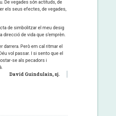
u. De vegades són actituds, de
er els seus efectes, de vegades,
acta de simbolitzar el meu desig
va direcció de vida que s’emprèn.
r darrera. Però em cal ritmar el
Déu vol passar. I si sento que el
ostar-se als pecadors i
à.
David Guindulain, sj.