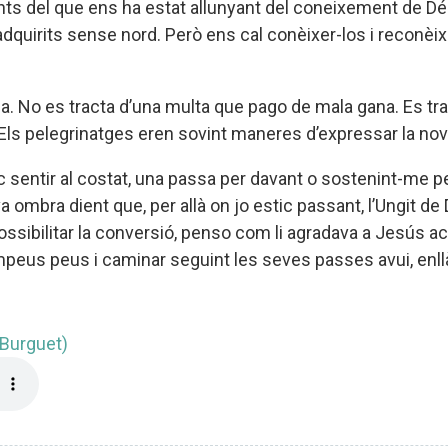
nts del que ens ha estat allunyant del coneixement de Dé
uirits sense nord. Però ens cal conèixer-los i reconèix
a. No es tracta d’una multa que pago de mala gana. Es tr
. Els pelegrinatges eren sovint maneres d’expressar la no
uc sentir al costat, una passa per davant o sostenint-me pe
 ombra dient que, per allà on jo estic passant, l’Ungit de 
ssibilitar la conversió, penso com li agradava a Jesús ac
mpeus peus i caminar seguint les seves passes avui, enll
 Burguet)