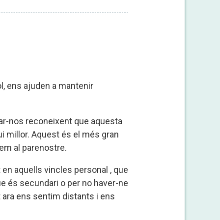
ol, ens ajuden a mantenir
osar-nos reconeixent que aquesta
 millor. Aquest és el més gran
em al parenostre.
n aquells vincles personal , que
ue és secundari o per no haver-ne
t ara ens sentim distants i ens