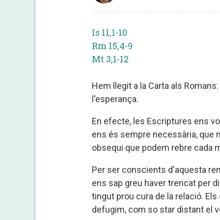
Is 11,1-10
Rm 15,4-9
Mt 3,1-12
Hem llegit a la Carta als Romans:
l'esperança.
En efecte, les Escriptures ens vo
ens és sempre necessària, que n
obsequi que podem rebre cada ma
Per ser conscients d'aquesta re
ens sap greu haver trencat per d
tingut prou cura de la relació. El
defugim, com so star distant el ved