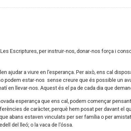
 Les Escriptures, per instruir-nos, donar-nos força i cons
len ajudar a viure en l'esperança. Per això, ens cal disp
o podem estar-nos sense creure que és possible un avui
tí en llevar-nos. Aquest és el pa de cada dia que deman
novada esperança que ens cal, podem començar pensant e
iferències de caràcter, perquè hem posat per davant el q
s que abans estaven vinculats per ser família o per amista
ell del lleó; o la vaca de l'óssa.