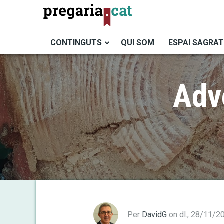
Vés
al
contingut
CONTINGUTS
QUI SOM
ESPAI SAGRAT
Cercador
Adv
Per
DavidG
on
dl., 28/11/2