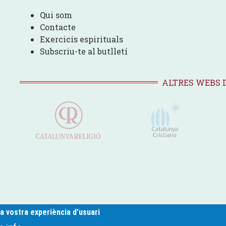
Qui som
Contacte
Exercicis espirituals
Subscriu-te al butlletí
ALTRES WEBS 
la vostra experiència d'usuari
Foo
Políti