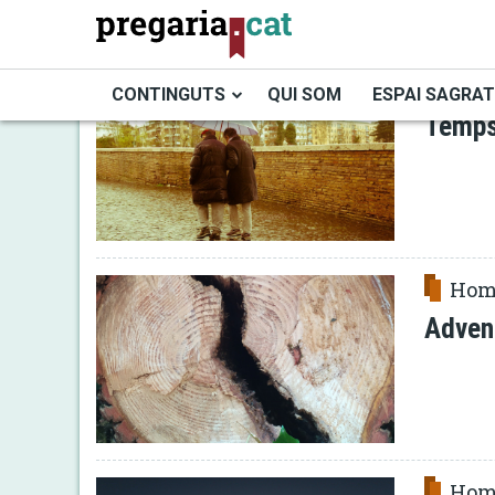
Vés
al
contingut
Hom
CONTINGUTS
QUI SOM
ESPAI SAGRAT
Temps
Cercador
Hom
Adven
Hom