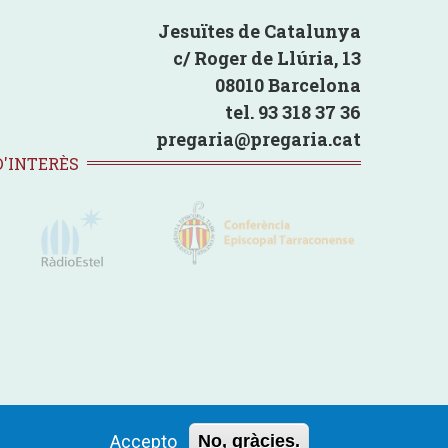
Jesuïtes de Catalunya
c/ Roger de Llúria, 13
08010 Barcelona
tel. 93 318 37 36
pregaria@pregaria.cat
D'INTERÈS
ter
ca de Privacitat
Politica de Cookies
Avís legal
Contacte
Accepto
No, gràcies.