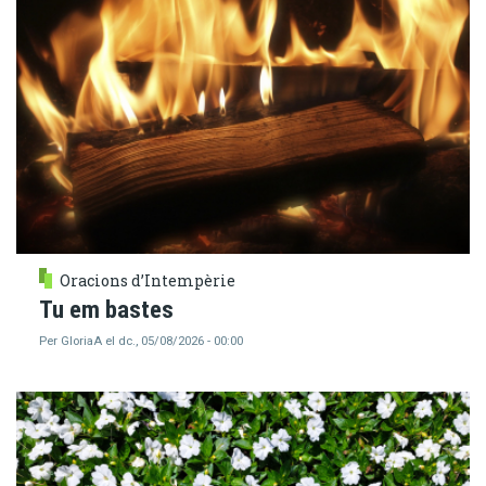
Oracions d’Intempèrie
Tu em bastes
Per
GloriaA
el
dc., 05/08/2026 - 00:00