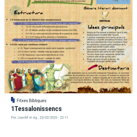
Fitxes Bíbliques
1Tessalonissencs
Per
JoanM
el
dg., 23/02/2025 - 22:11