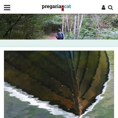
Vés
al
contingut
Cercador
Entra