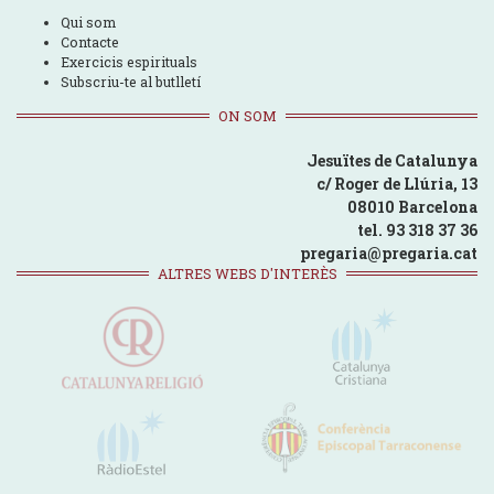
Qui som
Contacte
Exercicis espirituals
Subscriu-te al butlletí
ON SOM
Jesuïtes de Catalunya
c/ Roger de Llúria, 13
08010 Barcelona
tel. 93 318 37 36
pregaria@pregaria.cat
ALTRES WEBS D'INTERÈS