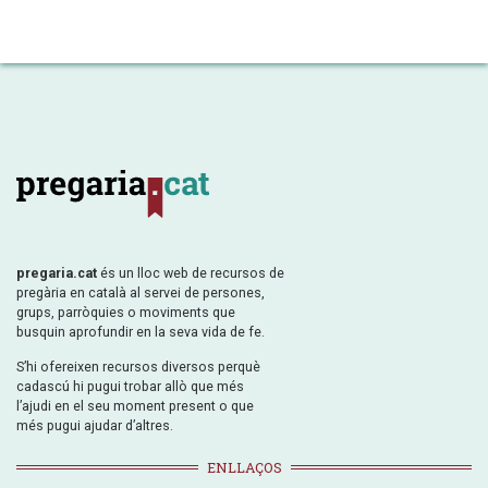
pregaria.cat
és un lloc web de recursos de
pregària en català al servei de persones,
grups, parròquies o moviments que
busquin aprofundir en la seva vida de fe.
S’hi ofereixen recursos diversos perquè
cadascú hi pugui trobar allò que més
l’ajudi en el seu moment present o que
més pugui ajudar d’altres.
ENLLAÇOS