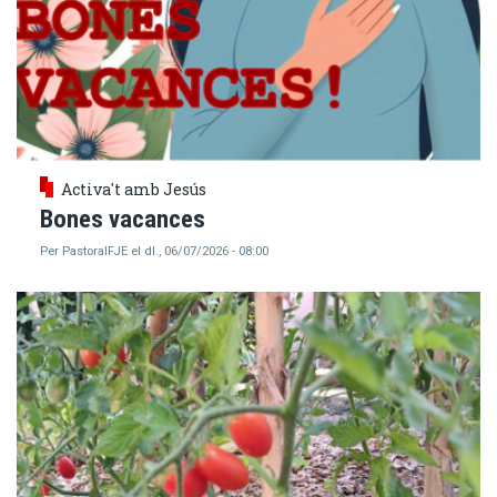
Activa't amb Jesús
Bones vacances
Per
PastoralFJE
el
dl., 06/07/2026 - 08:00