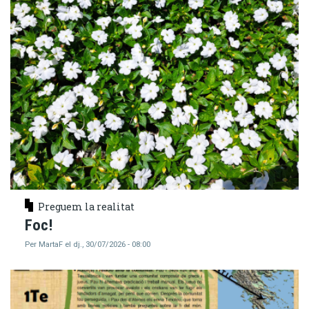
Preguem la realitat
Foc!
Per
MartaF
el
dj., 30/07/2026 - 08:00