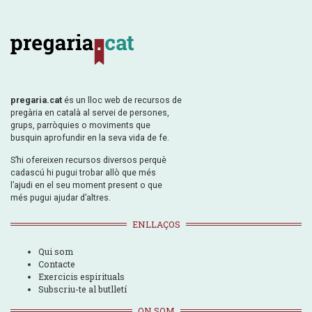
pregaria.cat
és un lloc web de recursos de
pregària en català al servei de persones,
grups, parròquies o moviments que
busquin aprofundir en la seva vida de fe.
S’hi ofereixen recursos diversos perquè
cadascú hi pugui trobar allò que més
l’ajudi en el seu moment present o que
més pugui ajudar d’altres.
ENLLAÇOS
Qui som
Contacte
Exercicis espirituals
Subscriu-te al butlletí
ON SOM