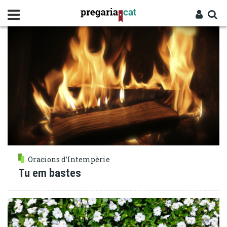
Vés
ESPERANÇA
al
contingut
Cercador
Entra
Oracions d’Intempèrie
Tu em bastes