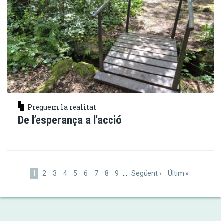
Preguem la realitat
De l’esperança a l’acció
Paginació
Pàgina
1
Pàgina
2
Pàgina
3
Pàgina
4
Pàgina
5
Pàgina
6
Pàgina
7
Pàgina
8
Pàgina
9
…
Pàgina
Següent ›
Última
Últim »
actual
següent
pàgina