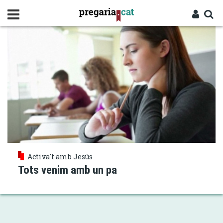
Vés
ACOLLIR JESÚS
al
contingut
Cercador
Entra
Activa't amb Jesús
Tots venim amb un pa