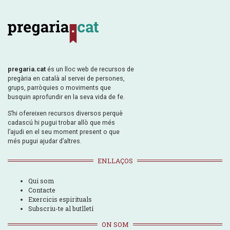
pregaria.cat
és un lloc web de recursos de
pregària en català al servei de persones,
grups, parròquies o moviments que
busquin aprofundir en la seva vida de fe.
S’hi ofereixen recursos diversos perquè
cadascú hi pugui trobar allò que més
l’ajudi en el seu moment present o que
més pugui ajudar d’altres.
ENLLAÇOS
Qui som
Contacte
Exercicis espirituals
Subscriu-te al butlletí
ON SOM