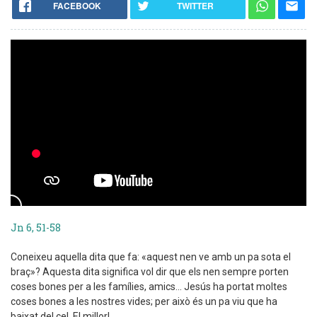
FACEBOOK
TWITTER
Jn 6, 51-58
Coneixeu aquella dita que fa: «aquest nen ve amb un pa sota el
braç»? Aquesta dita significa vol dir que els nen sempre porten
coses bones per a les famílies, amics... Jesús ha portat moltes
coses bones a les nostres vides; per això és un pa viu que ha
baixat del cel. El millor!