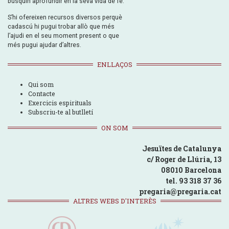
busquin aprofundir en la seva vida de fe.
S’hi ofereixen recursos diversos perquè
cadascú hi pugui trobar allò que més
l’ajudi en el seu moment present o que
més pugui ajudar d’altres.
ENLLAÇOS
Qui som
Contacte
Exercicis espirituals
Subscriu-te al butlletí
ON SOM
Jesuïtes de Catalunya
c/ Roger de Llúria, 13
08010 Barcelona
tel. 93 318 37 36
pregaria@pregaria.cat
ALTRES WEBS D'INTERÈS