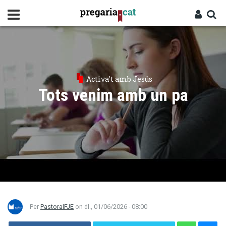
Vés
al
contingut
Cercador
Entra
Activa't amb Jesús
Tots venim amb un pa
Per
PastoralFJE
on
dl., 01/06/2026 - 08:00