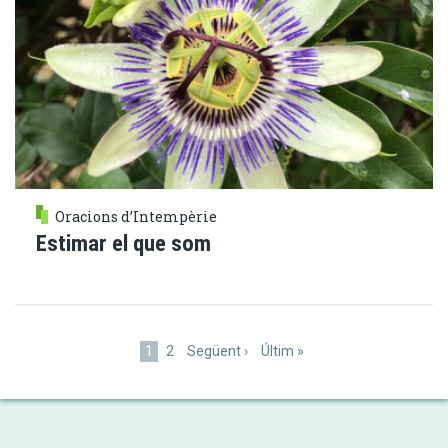
Oracions d’Intempèrie
Estimar el que som
Paginació
Pàgina
1
Pàgina
2
Pàgina
Següent ›
Última
Últim »
actual
següent
pàgina