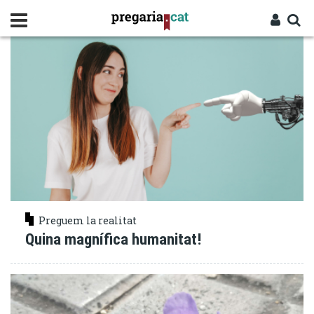
Vés
PERSONA
al
contingut
Cercador
Entra
Preguem la realitat
Quina magnífica humanitat!