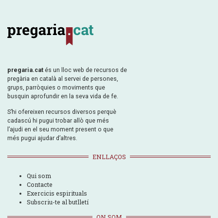
pregaria.cat
és un lloc web de recursos de
pregària en català al servei de persones,
grups, parròquies o moviments que
busquin aprofundir en la seva vida de fe.
S’hi ofereixen recursos diversos perquè
cadascú hi pugui trobar allò que més
l’ajudi en el seu moment present o que
més pugui ajudar d’altres.
ENLLAÇOS
Qui som
Contacte
Exercicis espirituals
Subscriu-te al butlletí
ON SOM