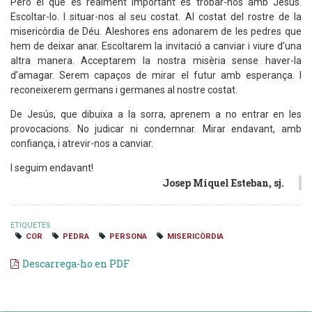
Però el que és realment important és trobar-nos amb Jesús.
Escoltar-lo. I situar-nos al seu costat. Al costat del rostre de la
misericòrdia de Déu. Aleshores ens adonarem de les pedres que
hem de deixar anar. Escoltarem la invitació a canviar i viure d’una
altra manera. Acceptarem la nostra misèria sense haver-la
d’amagar. Serem capaços de mirar el futur amb esperança. I
reconeixerem germans i germanes al nostre costat.
De Jesús, que dibuixa a la sorra, aprenem a no entrar en les
provocacions. No judicar ni condemnar. Mirar endavant, amb
confiança, i atrevir-nos a canviar.
I seguim endavant!
Josep Miquel Esteban, sj.
ETIQUETES
COR
PEDRA
PERSONA
MISERICÒRDIA
Descarrega-ho en PDF