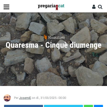
Vés
al
contingut
Cercador
Entra
Homilies
Quaresma - Cinquè diumenge
Per
JosemiE
on
dl., 31/03/2025 - 00:00