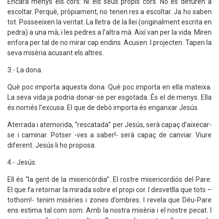
Encara menys els cors. Ni els seus propis cors. No es deturen a
escoltar. Perquè, pròpiament, no tenen res a escoltar. Ja ho saben
tot. Posseeixen la veritat. La lletra de la llei (originalment escrita en
pedra) a una mà, i les pedres a l’altra mà. Així van per la vida. Miren
enfora per tal de no mirar cap endins. Acusen. I projecten. Tapen la
seva misèria acusant els altres.
3.- La dona.
Què poc importa aquesta dona. Què poc importa en ella mateixa.
La seva vida ja podria donar-se per esgotada. És el de menys. Ella
és només l’excusa. El que de debò importa és enganxar Jesús.
Aterrada i atemorida, “rescatada” per Jesús, serà capaç d’aixecar-
se i caminar. Potser -ves a saber!- serà capaç de canviar. Viure
diferent. Jesús li ho proposa.
4.- Jesús.
Ell és “la gent de la misericòrdia”. El rostre misericordiós del Pare.
El que fa retornar la mirada sobre el propi cor. I desvetlla que tots –
tothom!- tenim misèries i zones d’ombres. I revela que Déu-Pare
ens estima tal com som. Amb la nostra misèria i el nostre pecat. I