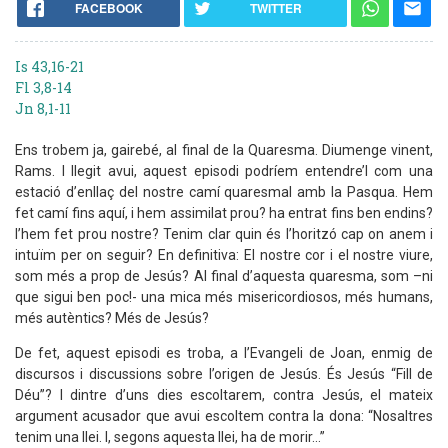
FACEBOOK
TWITTER
Is 43,16-21
Fl 3,8-14
Jn 8,1-11
Ens trobem ja, gairebé, al final de la Quaresma. Diumenge vinent,
Rams. I llegit avui, aquest episodi podríem entendre’l com una
estació d’enllaç del nostre camí quaresmal amb la Pasqua. Hem
fet camí fins aquí, i hem assimilat prou? ha entrat fins ben endins?
l’hem fet prou nostre? Tenim clar quin és l’horitzó cap on anem i
intuïm per on seguir? En definitiva: El nostre cor i el nostre viure,
som més a prop de Jesús? Al final d’aquesta quaresma, som –ni
que sigui ben poc!- una mica més misericordiosos, més humans,
més autèntics? Més de Jesús?
De fet, aquest episodi es troba, a l’Evangeli de Joan, enmig de
discursos i discussions sobre l’origen de Jesús. És Jesús “Fill de
Déu”? I dintre d’uns dies escoltarem, contra Jesús, el mateix
argument acusador que avui escoltem contra la dona: “Nosaltres
tenim una llei. I, segons aquesta llei, ha de morir...”