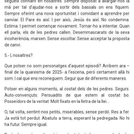
segueix confiant en nosaltres. Sempre disposat a allargar-nos la
mà per tal d’ajudar-nos a sortir dels bassals on ens fiquem.
Sempre oferint una nova oportunitat i convidant a aprendre per
canviar. El Pare és així. I per això, Jesús és així. No condemna.
Estima. I permet començar novament. Tornar-ho a intentar. Quan
ell parla, els de les pedres callen. Desemmascarats de la seva
incoherència, marxen. Sense escoltar. Sense acceptar la proposta
de canvi.
5.- I, nosaltres?
Que potser no som personatges d’aquest episodi? Arribem ara –
final de la quaresma de 2025- a l’escena, però certament allà hi
som. I cal que ens reconeguem. Segur que de diferents maneres.
Potser en alguns moments, al costat dels de les pedres. Segurs.
Auto-convençuts. Persuadits de que estem al costat bo.
Posseïdors de la veritat. Molt fixats en la lletra de la llei...
O, tal volta, sentint-nos petits, miserables, sense perdó. Res a fer.
Ja està tot perdut. Abatuts a terra, esperant la pedregada. No hi
ha futur. Sempre igual.