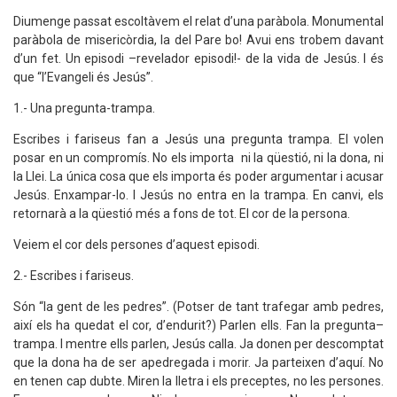
Diumenge passat escoltàvem el relat d’una paràbola. Monumental
paràbola de misericòrdia, la del Pare bo! Avui ens trobem davant
d’un fet. Un episodi –revelador episodi!- de la vida de Jesús. I és
que “l’Evangeli és Jesús”.
1.- Una pregunta-trampa.
Escribes i fariseus fan a Jesús una pregunta trampa. El volen
posar en un compromís. No els importa ni la qüestió, ni la dona, ni
la Llei. La única cosa que els importa és poder argumentar i acusar
Jesús. Enxampar-lo. I Jesús no entra en la trampa. En canvi, els
retornarà a la qüestió més a fons de tot. El cor de la persona.
Veiem el cor dels persones d’aquest episodi.
2.- Escribes i fariseus.
Són “la gent de les pedres”. (Potser de tant trafegar amb pedres,
així els ha quedat el cor, d’endurit?) Parlen ells. Fan la pregunta–
trampa. I mentre ells parlen, Jesús calla. Ja donen per descomptat
que la dona ha de ser apedregada i morir. Ja parteixen d’aquí. No
en tenen cap dubte. Miren la lletra i els preceptes, no les persones.