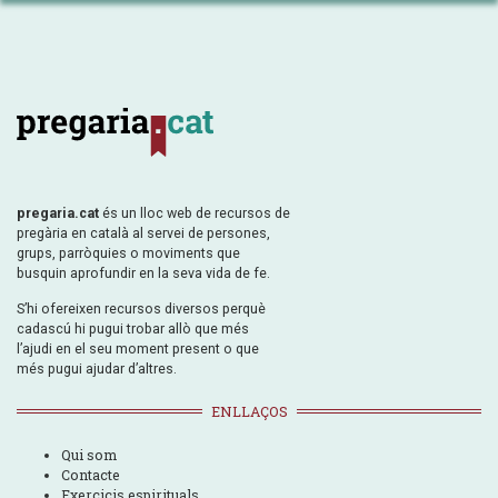
pregaria.cat
és un lloc web de recursos de
pregària en català al servei de persones,
grups, parròquies o moviments que
busquin aprofundir en la seva vida de fe.
S’hi ofereixen recursos diversos perquè
cadascú hi pugui trobar allò que més
l’ajudi en el seu moment present o que
més pugui ajudar d’altres.
ENLLAÇOS
Qui som
Contacte
Exercicis espirituals