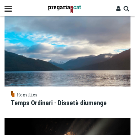
Vés
ALEGRIA
al
contingut
Cercador
Entra
Homilies
Temps Ordinari - Dissetè diumenge