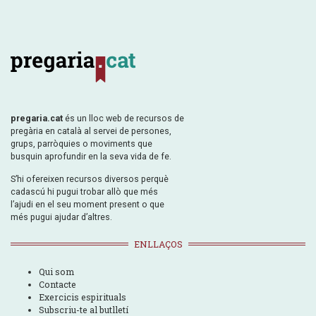
pregaria.cat
és un lloc web de recursos de
pregària en català al servei de persones,
grups, parròquies o moviments que
busquin aprofundir en la seva vida de fe.
S’hi ofereixen recursos diversos perquè
cadascú hi pugui trobar allò que més
l’ajudi en el seu moment present o que
més pugui ajudar d’altres.
ENLLAÇOS
Qui som
Contacte
Exercicis espirituals
Subscriu-te al butlletí