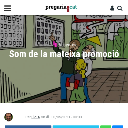
Vés
al
contingut
Cercador
Entra
Vinyetes
Som de la mateixa promoció
Per
EloiA
on
dl., 03/05/2021 - 00:00