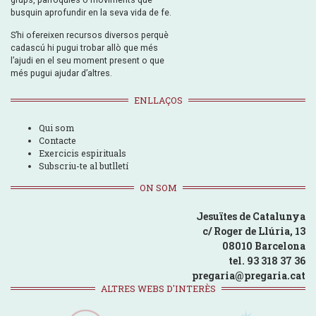
busquin aprofundir en la seva vida de fe.
S’hi ofereixen recursos diversos perquè
cadascú hi pugui trobar allò que més
l’ajudi en el seu moment present o que
més pugui ajudar d’altres.
ENLLAÇOS
Qui som
Contacte
Exercicis espirituals
Subscriu-te al butlletí
ON SOM
Jesuïtes de Catalunya
c/ Roger de Llúria, 13
08010 Barcelona
tel. 93 318 37 36
pregaria@pregaria.cat
ALTRES WEBS D'INTERÈS