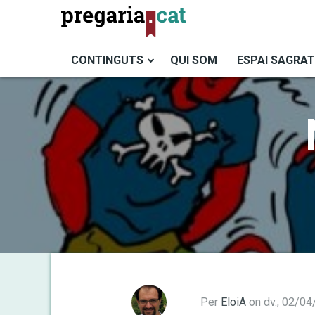
Vés
al
contingut
CONTINGUTS
QUI SOM
ESPAI SAGRAT
Cercador
Per
EloiA
on
dv., 02/04