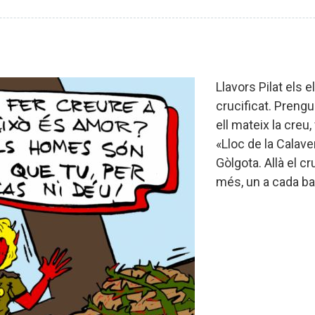
Llavors Pilat els 
crucificat. Prengu
ell mateix la creu,
«Lloc de la Calave
Gòlgota. Allà el c
més, un a cada ba