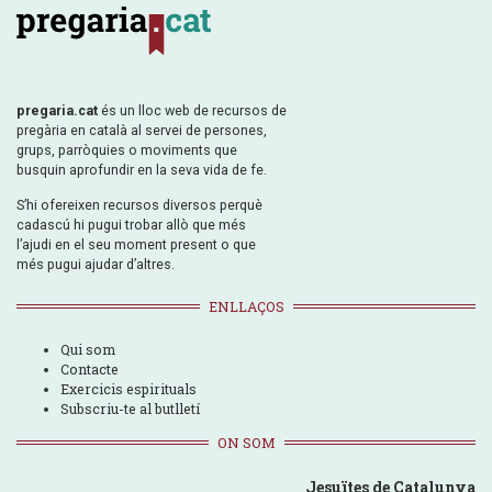
pregaria.cat
és un lloc web de recursos de
pregària en català al servei de persones,
grups, parròquies o moviments que
busquin aprofundir en la seva vida de fe.
S’hi ofereixen recursos diversos perquè
cadascú hi pugui trobar allò que més
l’ajudi en el seu moment present o que
més pugui ajudar d’altres.
ENLLAÇOS
Qui som
Contacte
Exercicis espirituals
Subscriu-te al butlletí
ON SOM
Jesuïtes de Catalunya