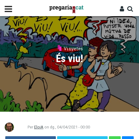
Vés
al
contingut
Cercador
Entra
Vinyetes
És viu!
Per
EloiA
on
dg., 04/04/2021 - 00:00