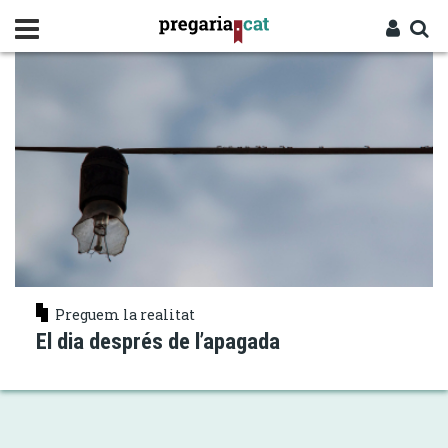
Vés
APAGADA
al
contingut
Cercador
Entra
Preguem la realitat
El dia després de l’apagada