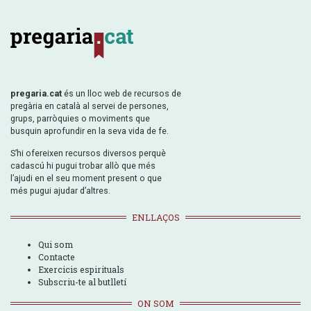
pregaria.cat
és un lloc web de recursos de
pregària en català al servei de persones,
grups, parròquies o moviments que
busquin aprofundir en la seva vida de fe.
S’hi ofereixen recursos diversos perquè
cadascú hi pugui trobar allò que més
l’ajudi en el seu moment present o que
més pugui ajudar d’altres.
ENLLAÇOS
Qui som
Contacte
Exercicis espirituals
Subscriu-te al butlletí
ON SOM