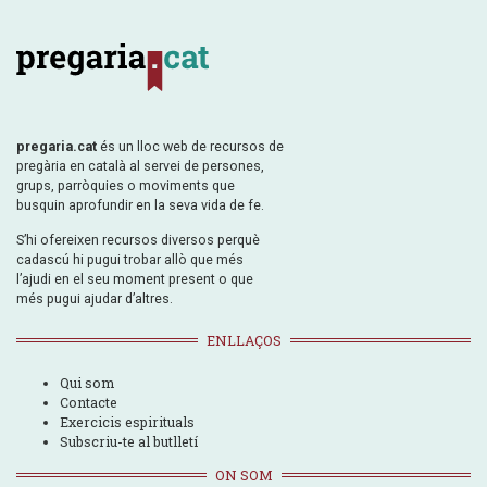
pregaria.cat
és un lloc web de recursos de
pregària en català al servei de persones,
grups, parròquies o moviments que
busquin aprofundir en la seva vida de fe.
S’hi ofereixen recursos diversos perquè
cadascú hi pugui trobar allò que més
l’ajudi en el seu moment present o que
més pugui ajudar d’altres.
ENLLAÇOS
Qui som
Contacte
Exercicis espirituals
Subscriu-te al butlletí
ON SOM