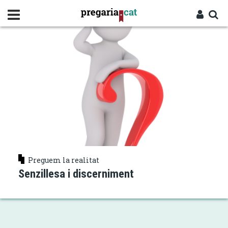
Vés
ENTRETEIXIT DE SENSACIONS
al
contingut
Cercador
Entra
Preguem la realitat
Senzillesa i discerniment