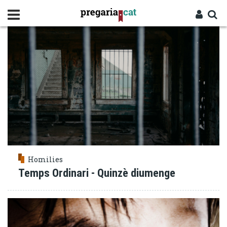
Vés
COL·LABORACIÓ
al
contingut
Cercador
Entra
Homilies
Temps Ordinari - Quinzè diumenge