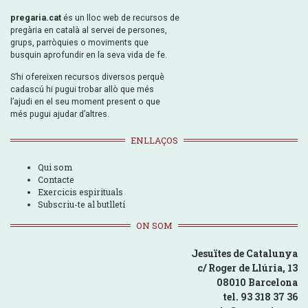
pregaria.cat
és un lloc web de recursos de
pregària en català al servei de persones,
grups, parròquies o moviments que
busquin aprofundir en la seva vida de fe.
S’hi ofereixen recursos diversos perquè
cadascú hi pugui trobar allò que més
l’ajudi en el seu moment present o que
més pugui ajudar d’altres.
ENLLAÇOS
Qui som
Contacte
Exercicis espirituals
Subscriu-te al butlletí
ON SOM
Jesuïtes de Catalunya
c/ Roger de Llúria, 13
08010 Barcelona
tel. 93 318 37 36