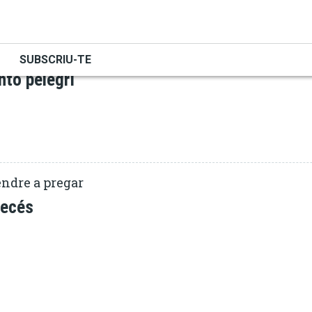
ATENCIÓ PLENA
ions d’Intempèrie
SUBSCRIU-TE
nto pelegrí
ndre a pregar
recés