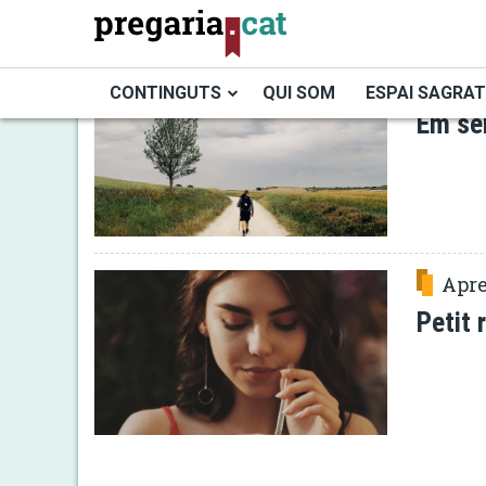
Vés
al
contingut
Orac
CONTINGUTS
QUI SOM
ESPAI SAGRAT
Em se
Cercador
Apre
Petit 