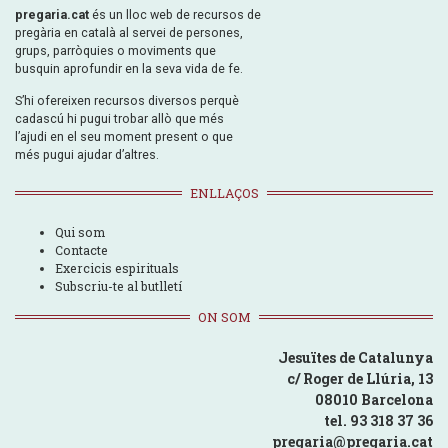
pregaria.cat
és un lloc web de recursos de
pregària en català al servei de persones,
grups, parròquies o moviments que
busquin aprofundir en la seva vida de fe.
S’hi ofereixen recursos diversos perquè
cadascú hi pugui trobar allò que més
l’ajudi en el seu moment present o que
més pugui ajudar d’altres.
ENLLAÇOS
Qui som
Contacte
Exercicis espirituals
Subscriu-te al butlletí
ON SOM
Jesuïtes de Catalunya
c/ Roger de Llúria, 13
08010 Barcelona
tel. 93 318 37 36
pregaria@pregaria.cat