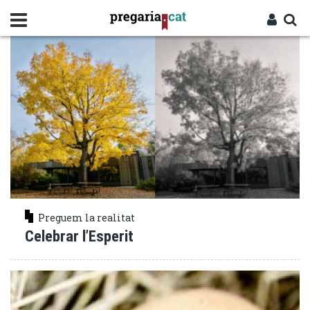
Vés
PROCÉS
al
contingut
Cercador
Entra
Preguem la realitat
Celebrar l’Esperit