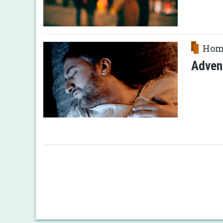
Hom
Adven
Paginació