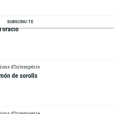
ORACIÓ
uem la realitat
SUBSCRIU-TE
'oració
ions d’Intempèrie
món de sorolls
ions d’Intempèrie