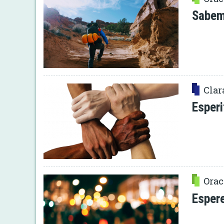
Sabem
Clar
Esperi
Orac
Esper