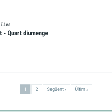
ilies
t - Quart diumenge
Pàgina
1
Pàgina
2
Pàgina
Següent ›
Última
Últim »
actual
següent
pàgina