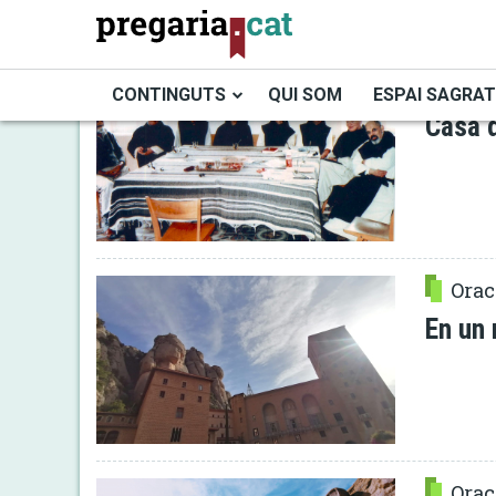
Vés
al
contingut
Preg
CONTINGUTS
QUI SOM
ESPAI SAGRAT
Casa d
Cercador
Orac
En un 
Orac