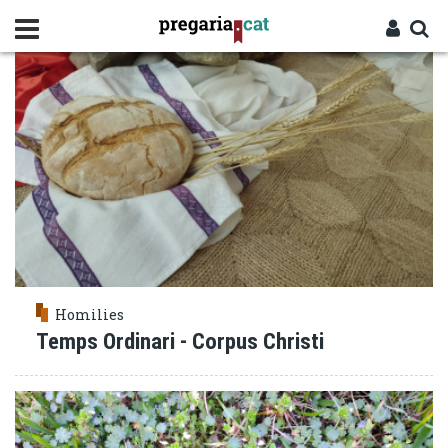
Vés
DESERT
al
contingut
Cercador
Entra
Homilies
Temps Ordinari - Corpus Christi