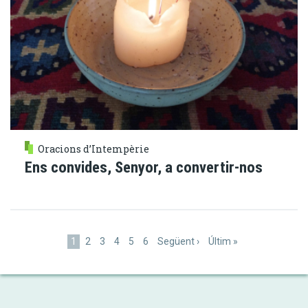
Oracions d’Intempèrie
Ens convides, Senyor, a convertir-nos
Paginació
Pàgina
1
Pàgina
2
Pàgina
3
Pàgina
4
Pàgina
5
Pàgina
6
Pàgina
Següent ›
Última
Últim »
actual
següent
pàgina