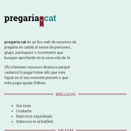
pregaria.cat
és un lloc web de recursos de
pregària en català al servei de persones,
grups, parròquies o moviments que
busquin aprofundir en la seva vida de fe.
S’hi ofereixen recursos diversos perquè
cadascú hi pugui trobar allò que més
l’ajudi en el seu moment present o que
més pugui ajudar d’altres.
ENLLAÇOS
Qui som
Contacte
Exercicis espirituals
Subscriu-te al butlletí
ON SOM