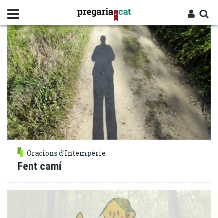
Vés
CAMÍ
al
contingut
Cercador
Entra
Oracions d’Intempèrie
Fent camí