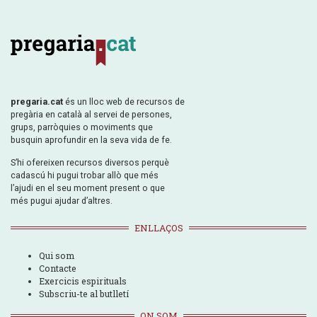
pregaria.cat
és un lloc web de recursos de
pregària en català al servei de persones,
grups, parròquies o moviments que
busquin aprofundir en la seva vida de fe.
S’hi ofereixen recursos diversos perquè
cadascú hi pugui trobar allò que més
l’ajudi en el seu moment present o que
més pugui ajudar d’altres.
ENLLAÇOS
Qui som
Contacte
Exercicis espirituals
Subscriu-te al butlletí
ON SOM