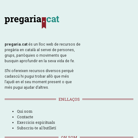
pregaria.cat
és un lloc web de recursos de
pregària en català al servei de persones,
grups, parròquies o moviments que
busquin aprofundir en la seva vida de fe.
S’hi ofereixen recursos diversos perquè
cadascú hi pugui trobar allò que més
l’ajudi en el seu moment present o que
més pugui ajudar d’altres.
ENLLAÇOS
Qui som
Contacte
Exercicis espirituals
Subscriu-te al butlletí
ON SOM