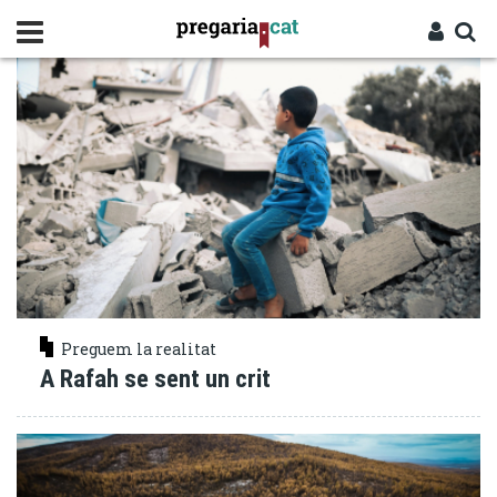
Vés
SENSIBILITAT
al
contingut
Cercador
Entra
Preguem la realitat
A Rafah se sent un crit