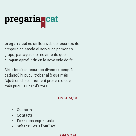
pregaria.cat
és un lloc web de recursos de
pregària en català al servei de persones,
grups, parròquies o moviments que
busquin aprofundir en la seva vida de fe.
S’hi ofereixen recursos diversos perquè
cadascú hi pugui trobar allò que més
l’ajudi en el seu moment present o que
més pugui ajudar d’altres.
ENLLAÇOS
Qui som
Contacte
Exercicis espirituals
Subscriu-te al butlletí
ON SOM