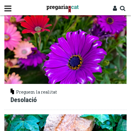
Vés
SOLIDARITAT
al
contingut
Cercador
Entra
Preguem la realitat
Desolació