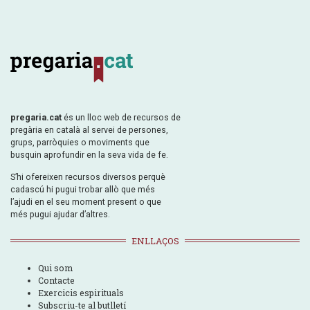
pregaria.cat
és un lloc web de recursos de
pregària en català al servei de persones,
grups, parròquies o moviments que
busquin aprofundir en la seva vida de fe.
S’hi ofereixen recursos diversos perquè
cadascú hi pugui trobar allò que més
l’ajudi en el seu moment present o que
més pugui ajudar d’altres.
ENLLAÇOS
Qui som
Contacte
Exercicis espirituals
Subscriu-te al butlletí