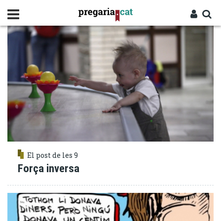
Vés
ULTIMS
al
contingut
Cercador
Entra
El post de les 9
Força inversa