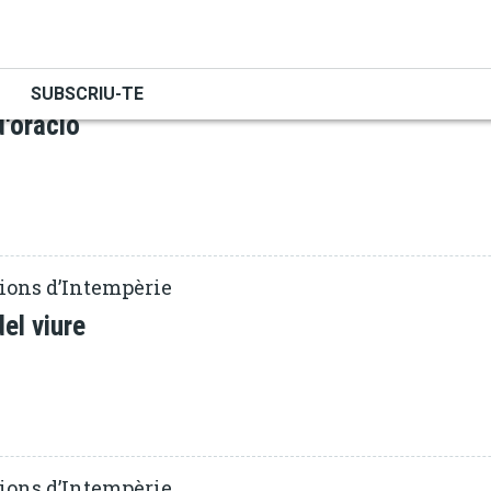
VOCACIÓ
uem la realitat
SUBSCRIU-TE
'oració
ions d’Intempèrie
del viure
ions d’Intempèrie