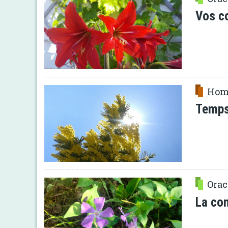
Vos c
Hom
Temps
Orac
La co