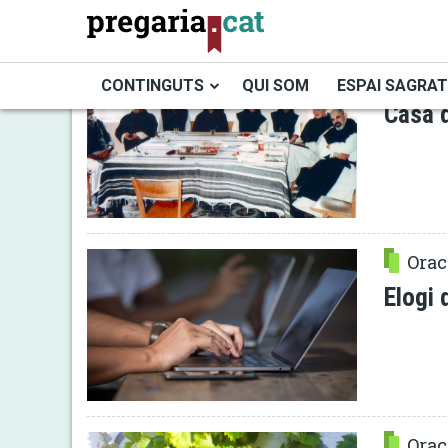
Vés
al
contingut
Preg
CONTINGUTS
QUI SOM
ESPAI SAGRAT
Casa d
Cercador
Orac
Elogi 
Orac