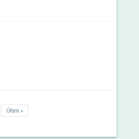
Última
Últim »
pàgina