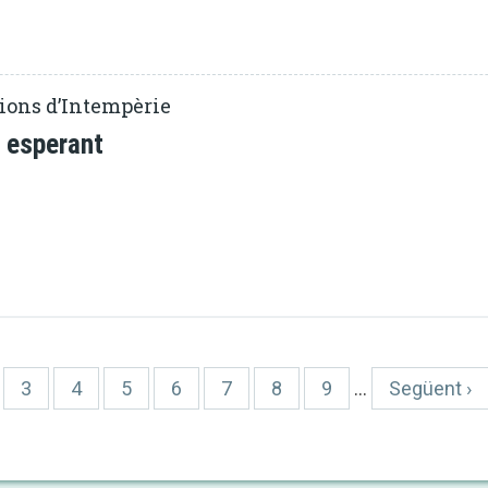
ions d’Intempèrie
 esperant
ina
Pàgina
3
Pàgina
4
Pàgina
5
Pàgina
6
Pàgina
7
Pàgina
8
Pàgina
9
…
Pàgina
Següent ›
següent