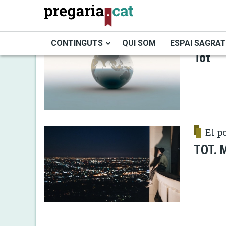
Vés
al
contingut
Preg
CONTINGUTS
QUI SOM
ESPAI SAGRAT
Tot
Cercador
El po
TOT. 