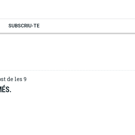
TOT
uem la realitat
SUBSCRIU-TE
st de les 9
MÉS.