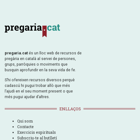
pregaria.cat
és un lloc web de recursos de
pregària en català al servei de persones,
grups, parròquies o moviments que
busquin aprofundir en la seva vida de fe.
S’hi ofereixen recursos diversos perquè
cadascú hi pugui trobar allò que més
l’ajudi en el seu moment present o que
més pugui ajudar d’altres.
ENLLAÇOS
Qui som
Contacte
Exercicis espirituals
Subscriu-te al butlletí