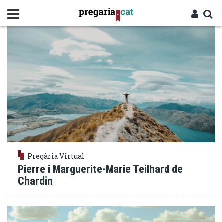
Vés
CHARDIN
al
contingut
Cercador
Entra
Pregària Virtual
Pierre i Marguerite-Marie Teilhard de
Chardin