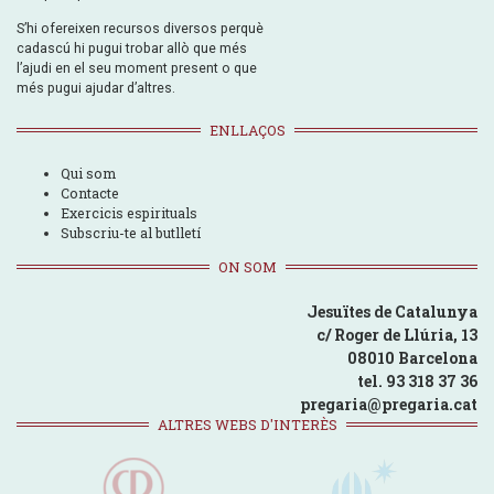
S’hi ofereixen recursos diversos perquè
cadascú hi pugui trobar allò que més
l’ajudi en el seu moment present o que
més pugui ajudar d’altres.
ENLLAÇOS
Qui som
Contacte
Exercicis espirituals
Subscriu-te al butlletí
ON SOM
Jesuïtes de Catalunya
c/ Roger de Llúria, 13
08010 Barcelona
tel. 93 318 37 36
pregaria@pregaria.cat
ALTRES WEBS D'INTERÈS