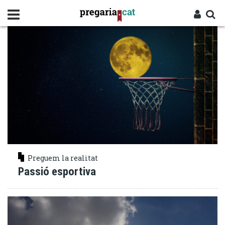
Vés
SACRIFICI
al
contingut
Cercador
Entra
Preguem la realitat
Passió esportiva