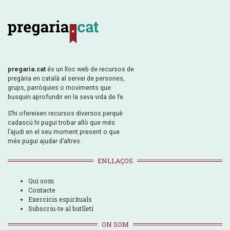
pregaria.cat
és un lloc web de recursos de
pregària en català al servei de persones,
grups, parròquies o moviments que
busquin aprofundir en la seva vida de fe.
S’hi ofereixen recursos diversos perquè
cadascú hi pugui trobar allò que més
l’ajudi en el seu moment present o que
més pugui ajudar d’altres.
ENLLAÇOS
Qui som
Contacte
Exercicis espirituals
Subscriu-te al butlletí
ON SOM