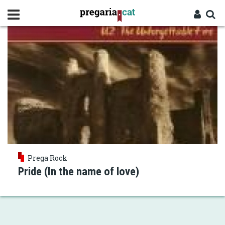
Vés
LUTER KING
al
contingut
Cercador
Entra
Prega Rock
Pride (In the name of love)