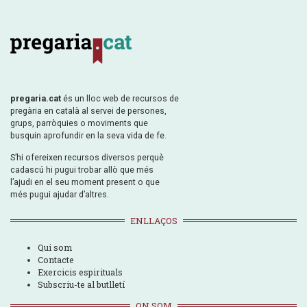
pregaria.cat
és un lloc web de recursos de
pregària en català al servei de persones,
grups, parròquies o moviments que
busquin aprofundir en la seva vida de fe.
S’hi ofereixen recursos diversos perquè
cadascú hi pugui trobar allò que més
l’ajudi en el seu moment present o que
més pugui ajudar d’altres.
ENLLAÇOS
Qui som
Contacte
Exercicis espirituals
Subscriu-te al butlletí
ON SOM