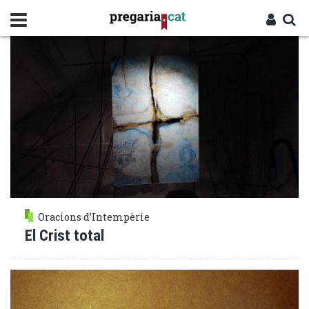
Vés
PRESÈNCIA DE DÉU
al
contingut
Cercador
Entra
Oracions d’Intempèrie
El Crist total