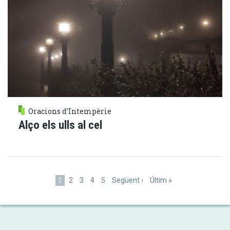
Oracions d’Intempèrie
Alço els ulls al cel
Paginació
Pàgina
1
Pàgina
2
Pàgina
3
Pàgina
4
Pàgina
5
Pàgina
Següent ›
Última
Últim »
actual
següent
pàgina