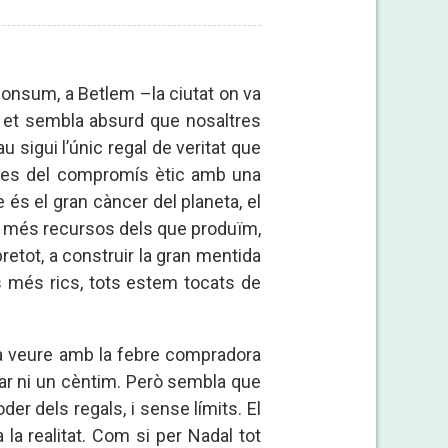
consum, a Betlem –la ciutat on va
o et sembla absurd que nosaltres
 sigui l’únic regal de veritat que
des del compromís ètic amb una
 és el gran càncer del planeta, el
ar més recursos dels que produïm,
retot, a construir la gran mentida
 més rics, tots estem tocats de
 a veure amb la febre compradora
star ni un cèntim. Però sembla que
der dels regals, i sense límits. El
la realitat. Com si per Nadal tot