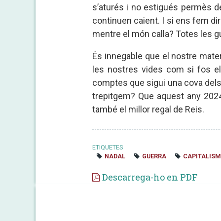
s’aturés i no estigués permès d
continuen caient. I si ens fem d
mentre el món calla? Totes les 
És innegable que el nostre mate
les nostres vides com si fos el 
comptes que sigui una cova dels d
trepitgem? Que aquest any 2024 
també el millor regal de Reis.
ETIQUETES
NADAL
GUERRA
CAPITALISM
Descarrega-ho en PDF