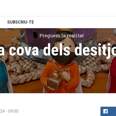
SUBSCRIU-TE
Preguem la realitat
a cova dels desitj
024 - 09:00