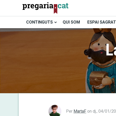
Vés
al
contingut
CONTINGUTS
QUI SOM
ESPAI SAGRAT
Cercador
L
Per
MartaF
on
dj., 04/01/2