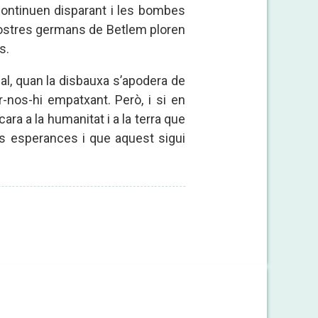
continuen disparant i les bombes
 nostres germans de Betlem ploren
s.
l, quan la disbauxa s’apodera de
r-nos-hi empatxant. Però, i si en
ra a la humanitat i a la terra que
es esperances i que aquest sigui