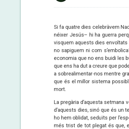
Si fa quatre dies celebràvem Nad
néixer Jesús– hi ha guerra perq
visquem aquests dies envoltats d’
no sapiguem ni com s’embolica
economia que no ens buidi les but
que ens ha dut a creure que pode
a sobrealimentar-nos mentre gran 
que és el millor sistema possi
mort.
La pregària d’aquesta setmana v
d’aquests dies, sinó que és un te
ho hem oblidat, seduïts per l’espe
més trist de tot plegat és que, 