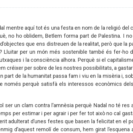
al mentre aquí tot és una festa en nom de la religió del 
uè, no ho oblidem, Betlem forma part de Palestina. I n
objectes que ens distreuen de la realitat, però que la pau
? Lluitar per un món més sostenible també és fer-ho 
xaques i la consciència alhora. Perquè si el capitalisme
m créixer per sobre de les nostres possibilitats, a gast
part de la humanitat passa fam i viu en la misèria i, sob
ble només perquè satisfà els interessos econòmics dels
ol ser un clam contra l’amnèsia perquè Nadal no té res
mps per estimar i per agrair i per fer tot això no cal ga
rit adulterat d’unes festes que basen la felicitat en el po
enmig d’aquest remolí de consum, hem girat l’esquena a 