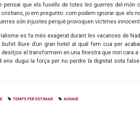
e pensar que els fusells de totes les guerres del món 
ir cristians, jo em pregunto: com podem ignorar que els
guerres són injustes perquè provoquen víctimes innocent
rialisme es fa més exagerat durant les vacances de Nada
bufet lliure d’un gran hotel al qual fem cua per acaba
esitjos el transformem en una finestra que miri cara a ca
ens dugui la força per no perdre la dignitat sota fals
E
TEMPS PER ESTIMAR
AGRAIR