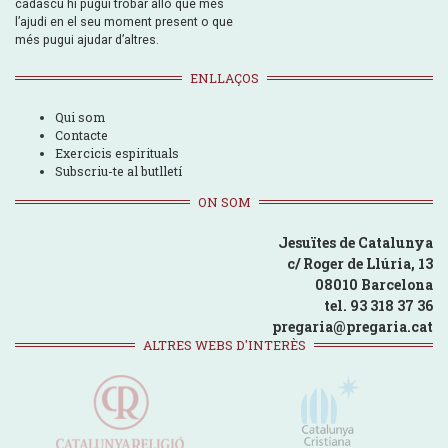
cadascú hi pugui trobar allò que més
l’ajudi en el seu moment present o que
més pugui ajudar d’altres.
ENLLAÇOS
Qui som
Contacte
Exercicis espirituals
Subscriu-te al butlletí
ON SOM
Jesuïtes de Catalunya
c/ Roger de Llúria, 13
08010 Barcelona
tel. 93 318 37 36
pregaria@pregaria.cat
ALTRES WEBS D'INTERÈS