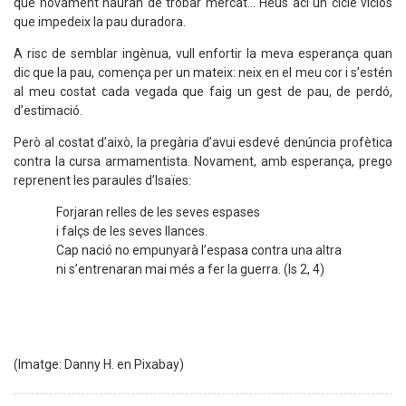
que novament hauran de trobar mercat... Heus ací un cicle viciós
que impedeix la pau duradora.
A risc de semblar ingènua, vull enfortir la meva esperança quan
dic que la pau, comença per un mateix: neix en el meu cor i s’estén
al meu costat cada vegada que faig un gest de pau, de perdó,
d’estimació.
Però al costat d’això, la pregària d’avui esdevé denúncia profètica
contra la cursa armamentista. Novament, amb esperança, prego
reprenent les paraules d’Isaïes:
Forjaran relles de les seves espases
i falçs de les seves llances.
Cap nació no empunyarà l’espasa contra una altra
ni s’entrenaran mai més a fer la guerra. (Is 2, 4)
(Imatge: Danny H. en Pixabay)