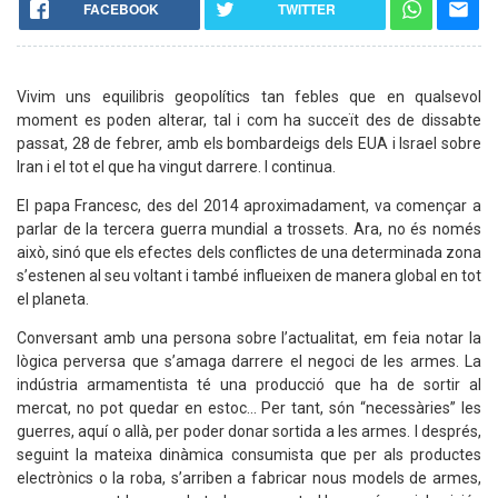
FACEBOOK
TWITTER
Vivim uns equilibris geopolítics tan febles que en qualsevol
moment es poden alterar, tal i com ha succeït des de dissabte
passat, 28 de febrer, amb els bombardeigs dels EUA i Israel sobre
Iran i el tot el que ha vingut darrere. I continua.
El papa Francesc, des del 2014 aproximadament, va començar a
parlar de la tercera guerra mundial a trossets. Ara, no és només
això, sinó que els efectes dels conflictes de una determinada zona
s’estenen al seu voltant i també influeixen de manera global en tot
el planeta.
Conversant amb una persona sobre l’actualitat, em feia notar la
lògica perversa que s’amaga darrere el negoci de les armes. La
indústria armamentista té una producció que ha de sortir al
mercat, no pot quedar en estoc... Per tant, són “necessàries” les
guerres, aquí o allà, per poder donar sortida a les armes. I després,
seguint la mateixa dinàmica consumista que per als productes
electrònics o la roba, s’arriben a fabricar nous models de armes,