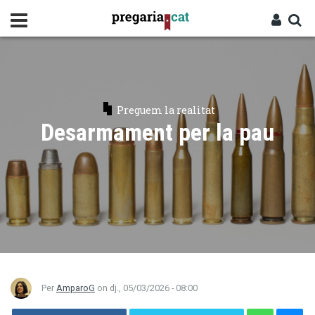
Vés
al
contingut
Cercador
Entra
Preguem la realitat
Desarmament per la pau
Per
AmparoG
on
dj., 05/03/2026 - 08:00