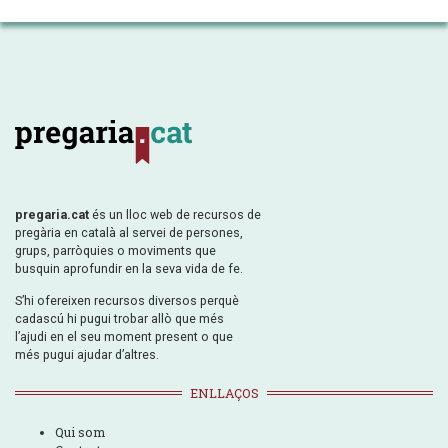
pregaria.cat
és un lloc web de recursos de
pregària en català al servei de persones,
grups, parròquies o moviments que
busquin aprofundir en la seva vida de fe.
S’hi ofereixen recursos diversos perquè
cadascú hi pugui trobar allò que més
l’ajudi en el seu moment present o que
més pugui ajudar d’altres.
ENLLAÇOS
Qui som