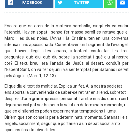
FACEBOOK
TWITTER
Encara que no eren de la mateixa bombolla, ningú els va cridar
l’atenció. Havien sopat i sense fer massa soroll es notava que el
Marc i les dues noies, l’Anna i la Cristina, tenien una conversa
intensa i fins apassionada. Comentaven un fragment de l’evangeli
que havien llegit dies abans, intentant contestar les tres
preguntes: què diu, què diu sobre la societat i què diu al nostre
cor? El text, breu, era l’anada de Jesús al desert, conduït per
l’Esperit Sant, on va fer dejuni i va ser temptat per Satanàs i servit
pels àngels. (Marc 1, 12-13)
El que diu el text és molt clar. Explica un fet. A la nostra societat
ens aporta la conveniència de saber-se retirar en silenci, sobretot
després d’una gran impressió personal. També ens diu que un cert
dejuni parcial pot ser bo per a la salut en determinats moments, i
que en el silenci es poden experimentar temptacions i llums.
Diríem que són consells per a determinats moments. Satanàs i els
àngels, socialment, segur que portarien a un debat social amb
opinions fins i tot divertides.