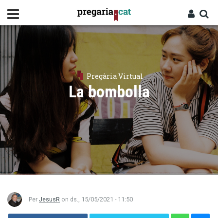
Vés
al
contingut
Cercador
Entra
Pregària Virtual
La bombolla
Per
JesusR
on
ds., 15/05/2021 - 11:50