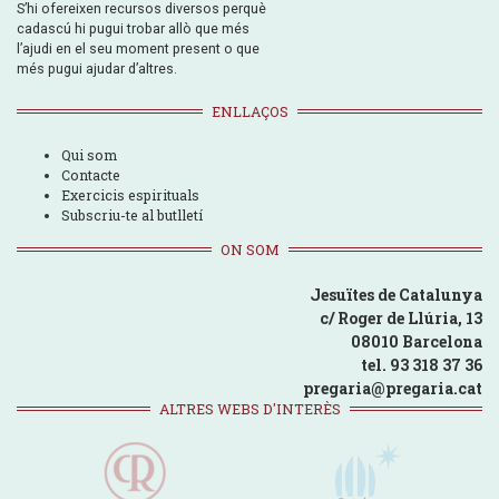
S’hi ofereixen recursos diversos perquè
cadascú hi pugui trobar allò que més
l’ajudi en el seu moment present o que
més pugui ajudar d’altres.
ENLLAÇOS
Qui som
Contacte
Exercicis espirituals
Subscriu-te al butlletí
ON SOM
Jesuïtes de Catalunya
c/ Roger de Llúria, 13
08010 Barcelona
tel. 93 318 37 36
pregaria@pregaria.cat
ALTRES WEBS D'INTERÈS