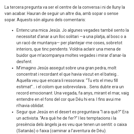
La tercera pregunta va ser el centre de la conversa i ni de lluny la
van acabar. Hauran de seguir un altre dia, amb sopar o sense
sopar. Aquests són alguns dels comentaris:
Entenc una mica Jesús. Jo algunes vegades també sento la
necessitat d’anar a un lloc solitari —a una platja, al bosc o a
un racó de muntanya— per plantejar-me coses, sobretot
interiors, que tinc pendents. Voldria aclarir una mena de
buidor que m’acompanya moltes vegades i mirar d’anar-la
desfent.
M’imagino Jesús assegut sobre una gran pedra, molt
concentrat i recordant el que havia viscut en el bateig...
Aquella veu que encara li ressonava: “Tu ets el meu fill
estimat”... i el colom que sobrevolava... Sens dubte era un
record emocionant. Una vegada, fa anys, mirant el mar, vaig
entendre en el fons del cor que Déu hi era. I fins avui me
n’havia oblidat.
Segur que Jesús en el desert es preguntava “I ara què?” Era
un activista. “Ara què he de fer?” I les temptacions i la
presència dels àngels ja es veu que tenen un sentit: o caixa
(Satanàs) o faixa (caminar a l’aventura de Déu).