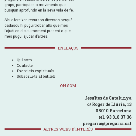
grups, parròquies o moviments que
busquin aprofundir en la seva vida de fe.
S’hi ofereixen recursos diversos perquè
cadascú hi pugui trobar allò que més
l’ajudi en el seu moment present o que
més pugui ajudar d’altres.
ENLLAÇOS
Qui som
Contacte
Exercicis espirituals
Subscriu-te al butlletí
ON SOM
Jesuïtes de Catalunya
c/ Roger de Llúria, 13
08010 Barcelona
tel. 93 318 37 36
pregaria@pregaria.cat
ALTRES WEBS D'INTERÈS