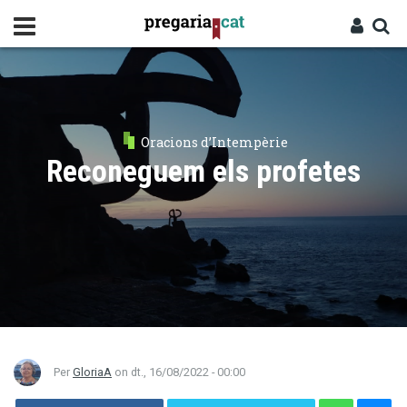
Vés
al
contingut
Cercador
Entra
Oracions d’Intempèrie
Reconeguem els profetes
Per
GloriaA
on
dt., 16/08/2022 - 00:00