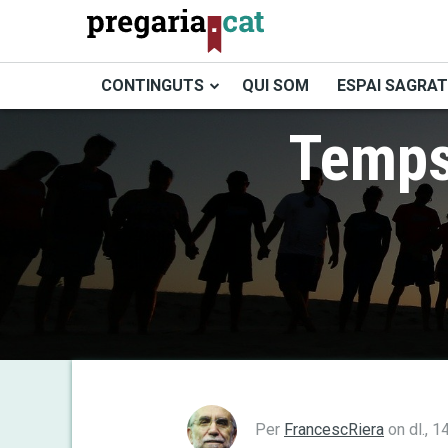
Vés
al
contingut
CONTINGUTS
QUI SOM
ESPAI SAGRAT
Cercador
Temps
Per
FrancescRiera
on
dl., 