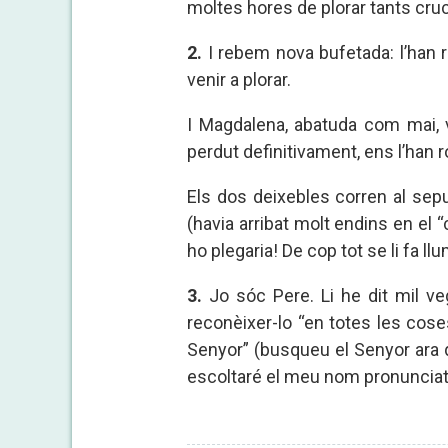
moltes hores de plorar tants cruc
2.
I rebem nova bufetada: l’han ro
venir a plorar.
I Magdalena, abatuda com mai, v
perdut definitivament, ens l’han r
Els dos deixebles corren al sepul
(havia arribat molt endins en el “
ho plegaria! De cop tot se li fa ll
3.
Jo sóc Pere. Li he dit mil veg
reconèixer-lo “en totes les coses
Senyor” (busqueu el Senyor ara q
escoltaré el meu nom pronunciat c