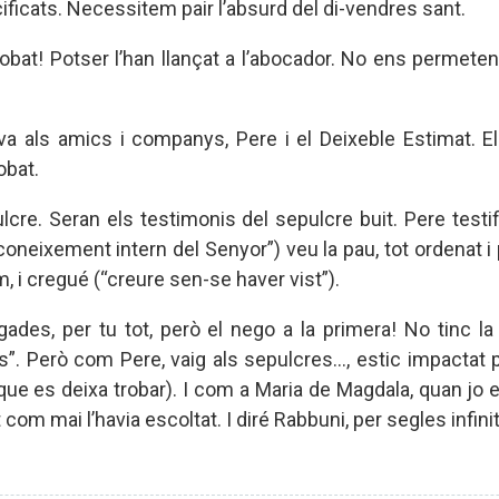
ificats. Necessitem pair l’absurd del di-vendres sant.
bat! Potser l’han llançat a l’abocador. No ens permeten 
a als amics i companys, Pere i el Deixeble Estimat. Els
obat.
cre. Seran els testimonis del sepulcre buit. Pere testif
coneixement intern del Senyor”) veu la pau, tot ordenat i 
um, i cregué (“creure sen-se haver vist”).
ades, per tu tot, però el nego a la primera! No tinc la
”. Però com Pere, vaig als sepulcres..., estic impactat 
ue es deixa trobar). I com a Maria de Magdala, quan jo 
om mai l’havia escoltat. I diré Rabbuni, per segles infinit