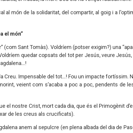
 al món de la solidaritat, del compartir, al goig i a l'optimi
ea el món”
” (com Sant Tomàs). Voldríem (potser exigim?) una “apar
oldríem quedar copsats del tot per Jesús, veure Jesús, t
agdalena...!
a Creu. Impensable del tot...! Fou un impacte fortíssim. 
morint, veient com s’acaba a poc a poc, pendents de l
el nostre Crist, mort cada dia, que és el Primogènit d’ent
ar de les creus als crucificats).
gdalena anem al sepulcre (en plena albada del dia de Pas