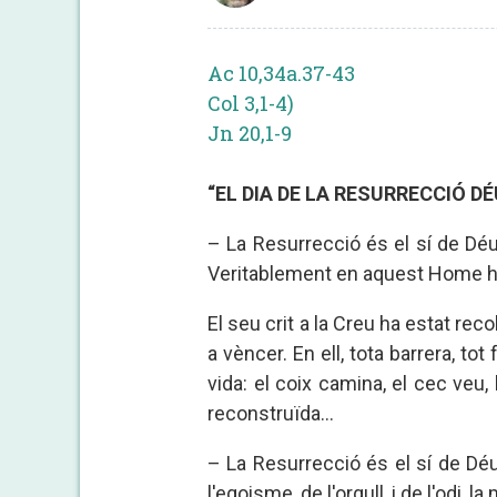
Ac 10,34a.37-43
Col 3,1-4)
Jn 20,1-9
“EL DIA DE LA RESURRECCIÓ DÉU 
– La Resurrecció és el sí de Déu.
Veritablement en aquest Home he
El seu crit a la Creu ha estat rec
a vèncer. En ell, tota barrera, tot
vida: el coix camina, el cec veu
reconstruïda...
– La Resurrecció és el sí de Déu
l'egoisme, de l'orgull, i de l'odi, l