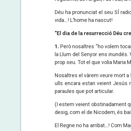
Déu ha pronunciat el seu SÍ radical
vida...! L’home ha nascut!
“El dia de la resurrecció Déu cr
1.
Però nosaltres “ho volem tocar
la Llum del Senyor ens inundés. V
prop seu. Tot el que volia Maria M
Nosaltres el vàrem veure mort a l
ulls encara estan veient Jesús 
paraules que pot articular.
(I estem veient obstinadament que 
desig, com el de Nicodem, és baix
El Regne no ha arribat...! Com Ma