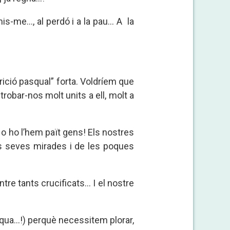
s-me..., al perdó i a la pau... A la
ició pasqual” forta. Voldríem que
robar-nos molt units a ell, molt a
No ho l’hem paït gens! Els nostres
es seves mirades i de les poques
re tants crucificats... I el nostre
qua...!) perquè necessitem plorar,