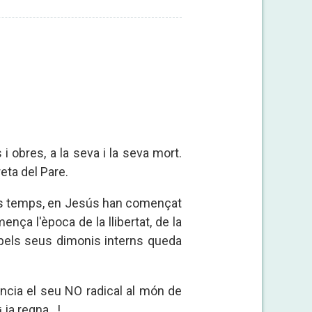
i obres, a la seva i la seva mort.
ta del Pare.
ts els temps, en Jesús han començat
mença l'època de la llibertat, de la
a pels seus dimonis interns queda
uncia el seu NO radical al món de
 ja regna...!