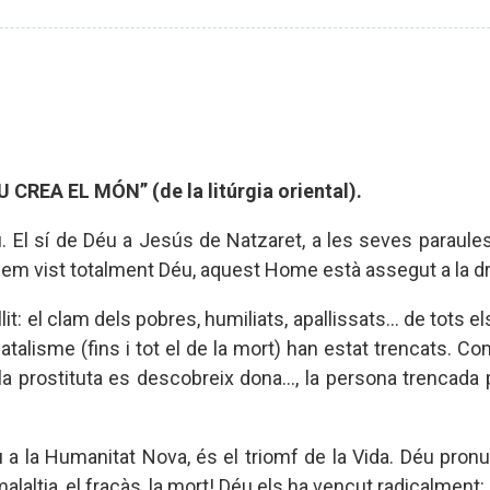
CREA EL MÓN” (de la litúrgia oriental).
 El sí de Déu a Jesús de Natzaret, a les seves paraules 
m vist totalment Déu, aquest Home està assegut a la dre
ollit: el clam dels pobres, humiliats, apallissats... de to
 fatalisme (fins i tot el de la mort) han estat trencats. Co
, la prostituta es descobreix dona..., la persona trencad
 a la Humanitat Nova, és el triomf de la Vida. Déu pron
a malaltia, el fracàs, la mort! Déu els ha vençut radicalment: ¡