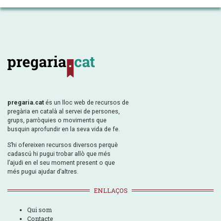
pregaria.cat
és un lloc web de recursos de
pregària en català al servei de persones,
grups, parròquies o moviments que
busquin aprofundir en la seva vida de fe.
S’hi ofereixen recursos diversos perquè
cadascú hi pugui trobar allò que més
l’ajudi en el seu moment present o que
més pugui ajudar d’altres.
ENLLAÇOS
Qui som
Contacte