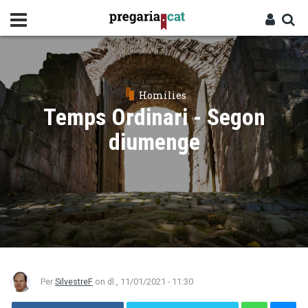
Vés
al
contingut
Cercador
Entra
Homilies
Temps Ordinari - Segon
diumenge
Per
SilvestreF
on
dl., 11/01/2021 - 11:30