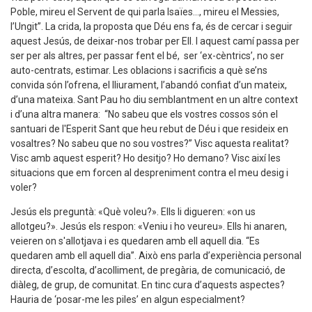
Poble, mireu el Servent de qui parla Isaïes..., mireu el Messies,
l’Ungit”. La crida, la proposta que Déu ens fa, és de cercar i seguir
aquest Jesús, de deixar-nos trobar per Ell. I aquest camí passa per
ser per als altres, per passar fent el bé, ser ‘ex-cèntrics’, no ser
auto-centrats, estimar. Les oblacions i sacrificis a què se’ns
convida són l’ofrena, el lliurament, l’abandó confiat d’un mateix,
d’una mateixa. Sant Pau ho diu semblantment en un altre context
i d’una altra manera: “No sabeu que els vostres cossos són el
santuari de l'Esperit Sant que heu rebut de Déu i que resideix en
vosaltres? No sabeu que no sou vostres?” Visc aquesta realitat?
Visc amb aquest esperit? Ho desitjo? Ho demano? Visc així les
situacions que em forcen al despreniment contra el meu desig i
voler?
Jesús els preguntà: «Què voleu?». Ells li digueren: «on us
allotgeu?». Jesús els respon: «Veniu i ho veureu». Ells hi anaren,
veieren on s'allotjava i es quedaren amb ell aquell dia. “Es
quedaren amb ell aquell dia”. Això ens parla d’experiència personal
directa, d’escolta, d’acolliment, de pregària, de comunicació, de
diàleg, de grup, de comunitat. En tinc cura d’aquests aspectes?
Hauria de ‘posar-me les piles’ en algun especialment?