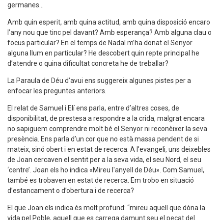
germanes...
Amb quin esperit, amb quina actitud, amb quina disposició encaro
l’any nou que tinc pel davant? Amb esperança? Amb alguna clau o
focus particular? En el temps de Nadal m’ha donat el Senyor
alguna llum en particular? He descobert quin repte principal he
d’atendre o quina dificultat concreta he de treballar?
La Paraula de Déu d’avui ens suggereix algunes pistes per a
enfocar les preguntes anteriors.
El relat de Samuel i Elí ens parla, entre d’altres coses, de
disponibilitat, de prestesa a respondre a la crida, malgrat encara
no sapiguem comprendre molt bé el Senyor ni reconèixer la seva
presència. Ens parla d’un cor que no està massa pendent de si
mateix, sinó obert i en estat de recerca. A l’evangeli, uns deixebles
de Joan cercaven el sentit per a la seva vida, el seu Nord, el seu
‘centre’. Joan els ho indica «Mireu l'anyell de Déu». Com Samuel,
també es trobaven en estat de recerca. Em trobo en situació
d’estancament o d’obertura i de recerca?
El que Joan els indica és molt profund: “mireu aquell que dóna la
vida pel Poble, aquell que es carrega damunt seu el pecat del