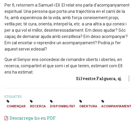
Per fi, retornem a Samuel i Elí. El relat ens parla d’acompanyament
espiritual. Una persona que porta una trajectòria en el camí de la
fe, amb experiència de la vida, amb força coneixement propi,
vetlla per, té cura, orienta, interpel·la, etc. a una altra a qui coneix i
per a qui vol el millor, desinteressadament. Em deixo ajudar? Sóc
capaç de demanar ajuda amb senzillesa? Em deixo acompanyar?
Em cal encetar o reprendre un acompanyament? Podria jo fer
aquest servei eclesial?
Que el Senyor ens concedeixi de romandre oberts i obertes, en
recerca, compartint el que som i el que tenim, estimant com Ell
ens ha estimat.
Silvestre Falguera, sj.
ETIQUETES
COMENÇAR
RECERCA
DISPONIBILITAT
OBERTURA
ACOMPANYAMENT
Descarrega-ho en PDF