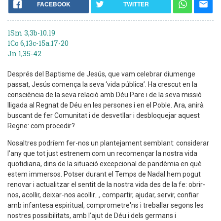
FACEBOOK
TWITTER
1Sm 3,3b-10.19
1Co 6,13c-15a.17-20
Jn 1,35-42
Després del Baptisme de Jesús, que vam celebrar diumenge
passat, Jesús comença la seva ‘vida pública’. Ha crescut en la
consciència de la seva relació amb Déu Pare i de la seva missió
lligada al Regnat de Déu en les persones i en el Poble. Ara, anirà
buscant de fer Comunitat i de desvetllar i desbloquejar aquest
Regne: com procedir?
Nosaltres podríem fer-nos un plantejament semblant: considerar
l’any que tot just estrenem com un recomençar la nostra vida
quotidiana, dins de la situació excepcional de pandèmia en què
estem immersos. Potser durant el Temps de Nadal hem pogut
renovar i actualitzar el sentit de la nostra vida des de la fe: obrir-
nos, acollir, deixar-nos acollir..., compartir, ajudar, servir, confiar
amb infantesa espiritual, comprometre'ns i treballar segons les
nostres possibilitats, amb l’ajut de Déu i dels germans i