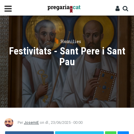
Vés
al
contingut
Cercador
Entra
Homilies
Festivitats - Sant Pere i Sant
Pau
Per
JosemiE
on
dl., 23/06/2025 - 00:00