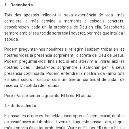
1.- Descoberta.
Tots dos apòstols rellegint la seva experiència de vida -més
completa, o més cenyida a moments o episodis concrets-
descobreixen, cada un, la presència de Déu en ella. Descoberta
sempre amb el seu toc de sorpresa i novetat, per més que intuïda i
sabuda.
Podem preguntar-nos nosaltres si rellegim i sabem trobar en les
nostres vides la presència sorprenent i discreta del Déu de Jesús.
Podem preguntar-nos, fins i tot, si ens atrevim a mirar així les
nostres vides i deixar-nos sorprendre i acaronar per la seva
presència continuada. Podem entendre la nostra vida -amb tots
els seus colors i foscors- com un itinerari continuat de crida i de
recerca. D’acollida i de trobada.
Pere i Pau se senten agraciats. Ell hi és. Ell actua.
2.- Units a Jesús.
El passat és el que és. Infidelitat, incomprensió, persecució, dubtes
i clarividències indubtables. I, venint d’aquests passat, ara, el que
més importa és estar amb Jesús. Viure en Ell, per Ell i per a Ell. La