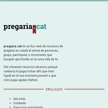
pregaria.cat
és un lloc web de recursos de
pregària en català al servei de persones,
grups, parròquies o moviments que
busquin aprofundir en la seva vida de fe.
S’hi ofereixen recursos diversos perquè
cadascú hi pugui trobar allò que més
l’ajudi en el seu moment present o que
més pugui ajudar d’altres.
ENLLAÇOS
Qui som
Contacte
Exercicis espirituals