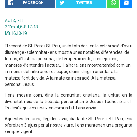
FACEBOOK
TWITTER
Ac 12,1-11
2 Tm 4,6-8.17-18
Mt 16,13-19
El record de St. Pere i St. Pau, units tots dos, en la celebració d’avui
diumenge -solemnitat- ens mostra unes notables diferències: de
temps, d’història personal, de temperaments, concepcions,
maneres d’entendre i actuar... I, alhora, ens mostra també com un
immens i definitiu amor és capaç d’unir, dirigir i orientar a la
mateixa font de vida. A la mateixa inspiració. A la mateixa
persona: Jesús.
I ens mostra com, dins la comunitat cristiana, la unitat en la
diversitat neix de la trobada personal amb Jesús i l’adhesió a ell.
És Jesús qui ens uneix en comunitat. I ens envia.
Aquestes lectures, llegides avui, diada de St. Pere i St. Pau, ens
ofereixen 3 ajuts per al nostre viure. I ens mantenen una pregunta
sempre vigent.