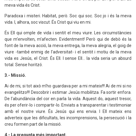
meva vida és Crist.
Paradoxa i misteri. Habitat, però. Soc qui soc. Soc jo i és la meva
vida. I, alhora, soc viscut. És Crist qui viu en mi.
És Ell qui omple de vida i sentit el meu viure. Les circumstàncies
que m’envolten, m’afecten. Evidentment! Però qui de debò és la
font de la meva acció, la meva entrega, la meva alegria, el goig de
viure -també enmig de l’adversitat- i el sentit i motiu de la meva
vida es Jesús, el Crist. És Ell. I sense Ell... la vida seria un absurd
total. Sense horitzó.
3.- Missió.
Ai de mi, si tot això m’ho guardava per a mi mateix!!! Ai de mi si no
evangelitzo!!! Descobrir i estimar Jesús mobilitza. Fa sortir enfora.
De l’abundància del cor en parla la vida. Aquest do, aquest tresor,
és per oferir-lo i compartir-lo. Enviats a transparentar i testimoniar
amb el nostre viure. És Jesús qui ens envia. I Ell mateix ens
adverteix que les dificultats, les incomprensions, la persecució i la
creu formen part de la missió.
4.- La pregunta més important.