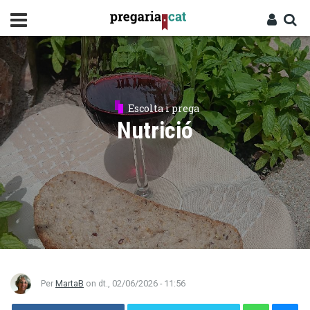
Vés
al
contingut
Cercador
Entra
Escolta i prega
Nutrició
Per
MartaB
on
dt., 02/06/2026 - 11:56