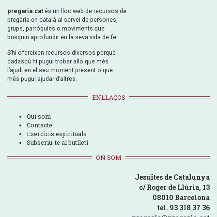
pregaria.cat
és un lloc web de recursos de
pregària en català al servei de persones,
grups, parròquies o moviments que
busquin aprofundir en la seva vida de fe.
S’hi ofereixen recursos diversos perquè
cadascú hi pugui trobar allò que més
l’ajudi en el seu moment present o que
més pugui ajudar d’altres.
ENLLAÇOS
Qui som
Contacte
Exercicis espirituals
Subscriu-te al butlletí
ON SOM
Jesuïtes de Catalunya
c/ Roger de Llúria, 13
08010 Barcelona
tel. 93 318 37 36