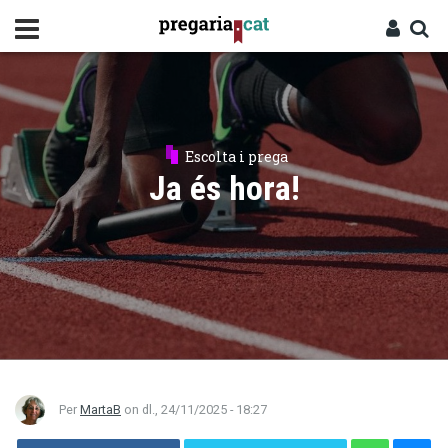
Vés
al
contingut
Cercador
Entra
Escolta i prega
Ja és hora!
Per
MartaB
on
dl., 24/11/2025 - 18:27