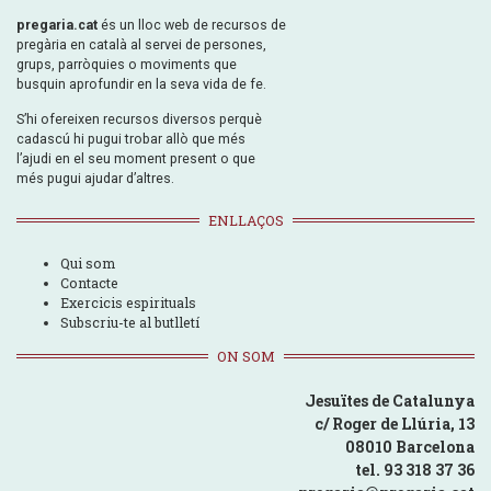
pregaria.cat
és un lloc web de recursos de
pregària en català al servei de persones,
grups, parròquies o moviments que
busquin aprofundir en la seva vida de fe.
S’hi ofereixen recursos diversos perquè
cadascú hi pugui trobar allò que més
l’ajudi en el seu moment present o que
més pugui ajudar d’altres.
ENLLAÇOS
Qui som
Contacte
Exercicis espirituals
Subscriu-te al butlletí
ON SOM
Jesuïtes de Catalunya
c/ Roger de Llúria, 13
08010 Barcelona
tel. 93 318 37 36