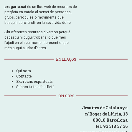
pregaria.cat
és un lloc web de recursos de
pregària en català al servei de persones,
grups, parròquies o moviments que
busquin aprofundir en la seva vida de fe.
S’hi ofereixen recursos diversos perquè
cadascú hi pugui trobar allò que més
l’ajudi en el seu moment present o que
més pugui ajudar d’altres.
ENLLAÇOS
Qui som
Contacte
Exercicis espirituals
Subscriu-te al butlletí
ON SOM
Jesuïtes de Catalunya
c/ Roger de Llúria, 13
08010 Barcelona
tel. 93 318 37 36