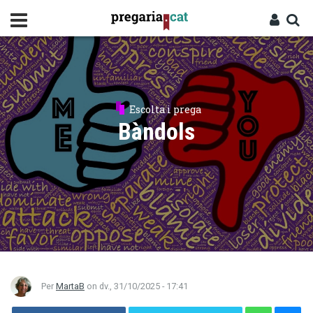
Vés
al
contingut
Cercador
Entra
Escolta i prega
Bàndols
Per
MartaB
on
dv., 31/10/2025 - 17:41