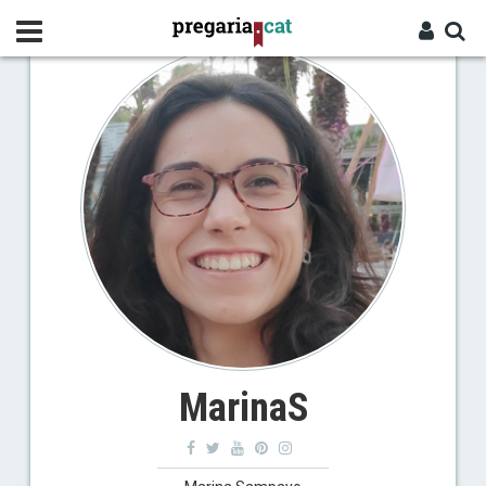
Vés
al
contingut
Cercador
Entra
MarinaS