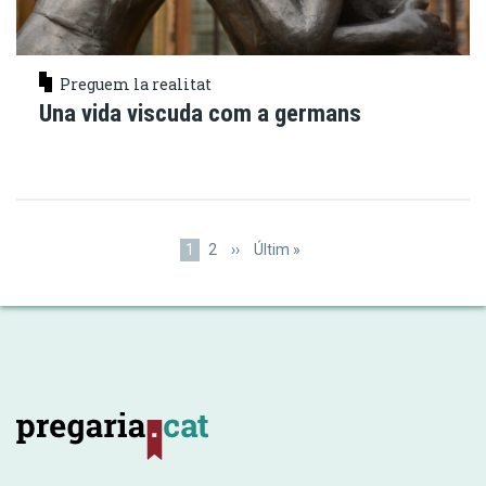
Preguem la realitat
Una vida viscuda com a germans
Paginació
Pàgina
1
Pàgina
2
Pàgina
››
Última
Últim »
actual
següent
pàgina