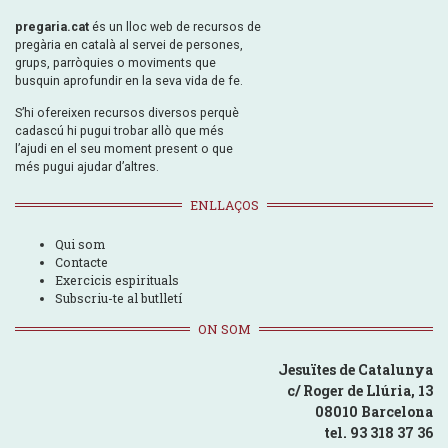
pregaria.cat
és un lloc web de recursos de
pregària en català al servei de persones,
grups, parròquies o moviments que
busquin aprofundir en la seva vida de fe.
S’hi ofereixen recursos diversos perquè
cadascú hi pugui trobar allò que més
l’ajudi en el seu moment present o que
més pugui ajudar d’altres.
ENLLAÇOS
Qui som
Contacte
Exercicis espirituals
Subscriu-te al butlletí
ON SOM
Jesuïtes de Catalunya
c/ Roger de Llúria, 13
08010 Barcelona
tel. 93 318 37 36