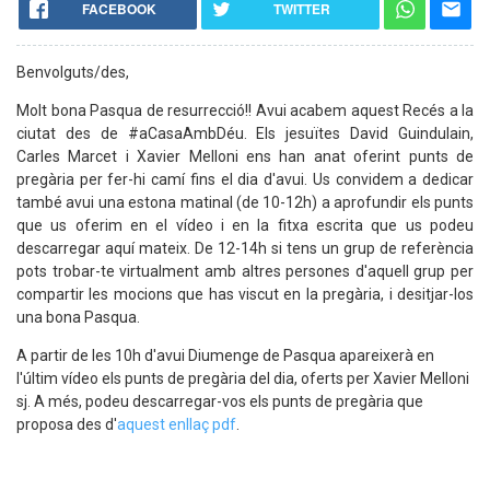
FACEBOOK
TWITTER
Content
Benvolguts/des,
Molt bona Pasqua de resurrecció!! Avui acabem aquest Recés a la
ciutat des de #aCasaAmbDéu. Els jesuïtes David Guindulain,
Carles Marcet i Xavier Melloni ens han anat oferint punts de
pregària per fer-hi camí fins el dia d'avui. Us convidem a dedicar
també avui una estona matinal (de 10-12h) a aprofundir els punts
que us oferim en el vídeo i en la fitxa escrita que us podeu
descarregar aquí mateix. De 12-14h si tens un grup de referència
pots trobar-te virtualment amb altres persones d'aquell grup per
compartir les mocions que has viscut en la pregària, i desitjar-los
una bona Pasqua.
A partir de les 10h d'avui Diumenge de Pasqua apareixerà en
l'últim vídeo els punts de pregària del dia, oferts per Xavier Melloni
sj. A més, podeu descarregar-vos els punts de pregària que
proposa des d'
aquest enllaç pdf
.