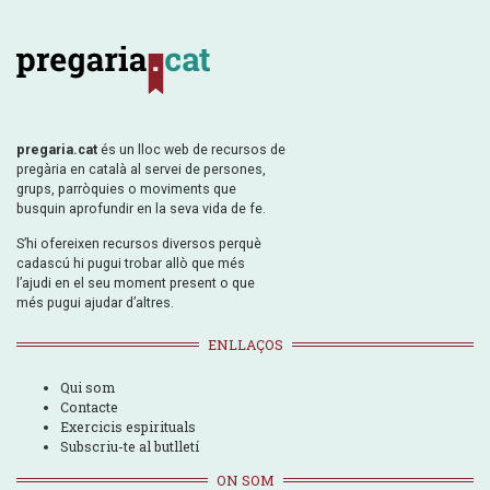
pregaria.cat
és un lloc web de recursos de
pregària en català al servei de persones,
grups, parròquies o moviments que
busquin aprofundir en la seva vida de fe.
S’hi ofereixen recursos diversos perquè
cadascú hi pugui trobar allò que més
l’ajudi en el seu moment present o que
més pugui ajudar d’altres.
ENLLAÇOS
Qui som
Contacte
Exercicis espirituals
Subscriu-te al butlletí
ON SOM