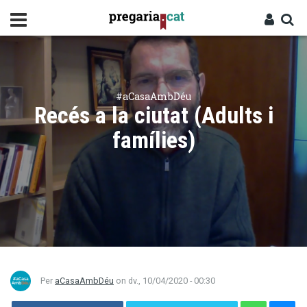
Vés
al
contingut
Cercador
Entra
#aCasaAmbDéu
Recés a la ciutat (Adults i
famílies)
Per
aCasaAmbDéu
on
dv., 10/04/2020 - 00:30