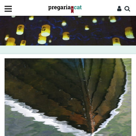
Vés
al
contingut
Cercador
Entra