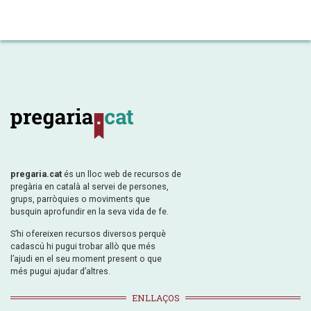
pregaria.cat
és un lloc web de recursos de
pregària en català al servei de persones,
grups, parròquies o moviments que
busquin aprofundir en la seva vida de fe.
S’hi ofereixen recursos diversos perquè
cadascú hi pugui trobar allò que més
l’ajudi en el seu moment present o que
més pugui ajudar d’altres.
ENLLAÇOS