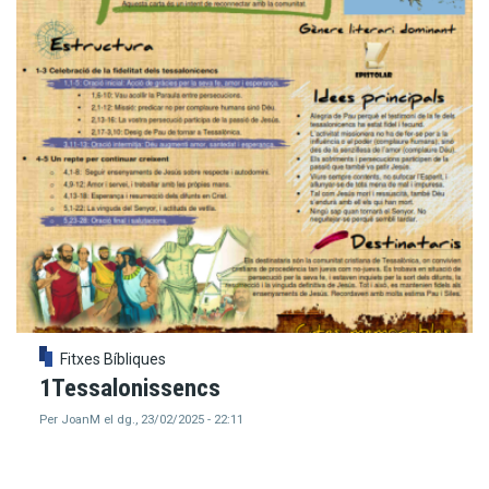
Fitxes Bíbliques
1Tessalonissencs
Per
JoanM
el
dg., 23/02/2025 - 22:11