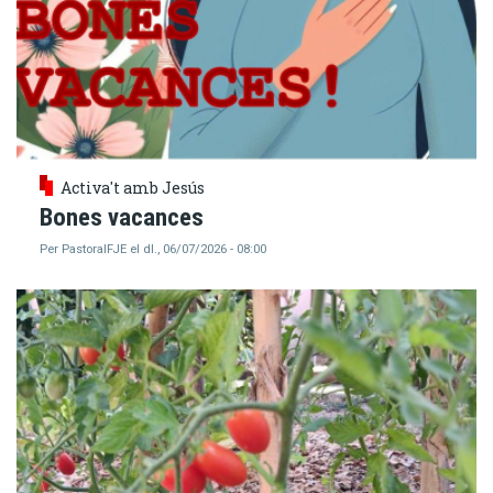
Activa't amb Jesús
Bones vacances
Per
PastoralFJE
el
dl., 06/07/2026 - 08:00