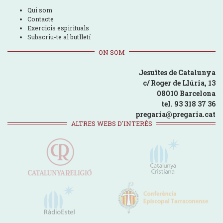
Qui som
Contacte
Exercicis espirituals
Subscriu-te al butlletí
ON SOM
Jesuïtes de Catalunya
c/ Roger de Llúria, 13
08010 Barcelona
tel. 93 318 37 36
pregaria@pregaria.cat
ALTRES WEBS D'INTERÈS