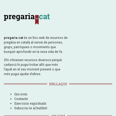
pregaria.cat
és un lloc web de recursos de
pregària en català al servei de persones,
grups, parròquies o moviments que
busquin aprofundir en la seva vida de fe.
S’hi ofereixen recursos diversos perquè
cadascú hi pugui trobar allò que més
l’ajudi en el seu moment present o que
més pugui ajudar d’altres.
ENLLAÇOS
Qui som
Contacte
Exercicis espirituals
Subscriu-te al butlletí
ON SOM