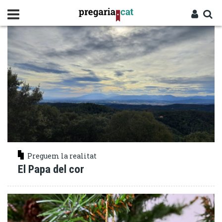
Vés
JUSTÍCIA CLIMÀTICA
al
contingut
Cercador
Entra
Preguem la realitat
El Papa del cor