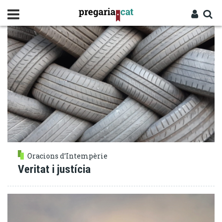
Vés
JUSTÍCIA
al
contingut
Cercador
Entra
Oracions d’Intempèrie
Veritat i justícia