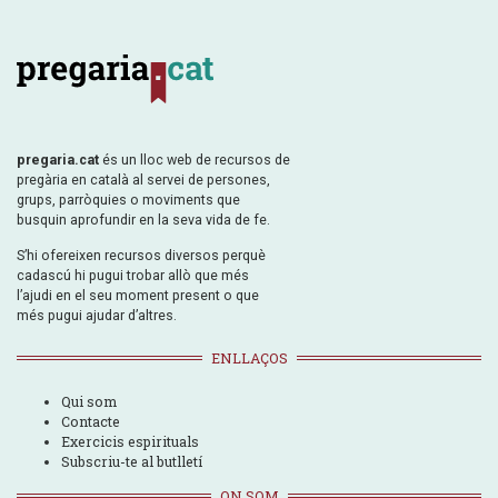
pregaria.cat
és un lloc web de recursos de
pregària en català al servei de persones,
grups, parròquies o moviments que
busquin aprofundir en la seva vida de fe.
S’hi ofereixen recursos diversos perquè
cadascú hi pugui trobar allò que més
l’ajudi en el seu moment present o que
més pugui ajudar d’altres.
ENLLAÇOS
Qui som
Contacte
Exercicis espirituals
Subscriu-te al butlletí
ON SOM